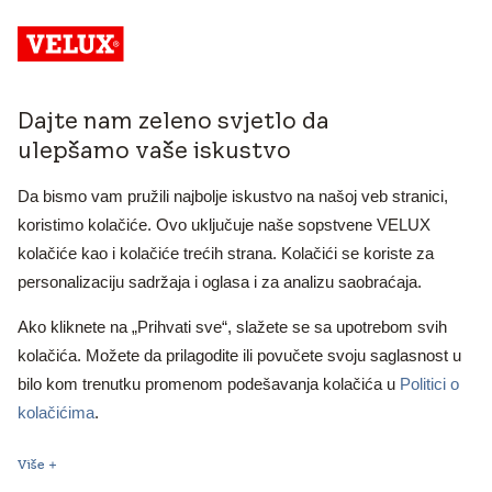
Dajte nam zeleno svjetlo da
ulepšamo vaše iskustvo
Da bismo vam pružili najbolje iskustvo na našoj veb stranici,
koristimo kolačiće. Ovo uključuje naše sopstvene VELUX
Design Guide
kolačiće kao i kolačiće trećih strana. Kolačići se koriste za
Priručnik za projektovanje kosih krovova
personalizaciju sadržaja i oglasa i za analizu saobraćaja.
Ako kliknete na „Prihvati sve“, slažete se sa upotrebom svih
kolačića. Možete da prilagodite ili povučete svoju saglasnost u
bilo kom trenutku promenom podešavanja kolačića u
Politici o
kolačićima
.
Više