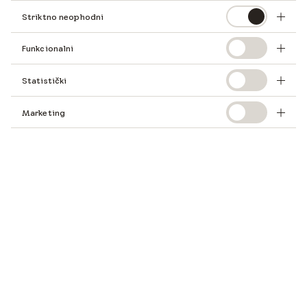
Striktno neophodni
Funkcionalni
Statistički
Marketing
Kako iskoristiti puni potencijal prostora ispod krova i stvoriti
atraktivan, prozračan i svijetao životni prostor? I ne samo to,
Design Guide, stvoren za arhitekte i projektante, ovdje možete
besplatno preuzeti.
Ovdje ćete pronaći osnovni pregled vrsta kosih krovova i
uputstva o tome kako idealno iskoristiti prostor ispod
kosog krova.
Pogledajte najčešće rasporede svih vrsta i veličina prostorija
pod kosim krovom i dobićete nadahnuće kako da najbolje